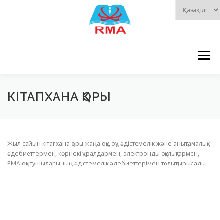
Skip
to
content
Menu
БАСТЫ БЕТ
ЖАҢАЛЫҚТАР
ФИЛИАЛДАР
КІТАПХАНА ҚОРЫ
МЕМЛЕКЕТТІК КӨРСЕТІЛЕТІН ҚЫЗМЕТ
Жыл сайын кітапхана қоры жаңа оқу, оқу-әдістемелік және анықтамалық
әдебиеттермен, көрнекі құралдармен, электронды оқулықтармен,
РМА оқытушыларының әдістемелік әдебиеттерімен толықтырылады.
ОҚЫТУШЫЛАР
ЦИКЛДАР
ҚҰЖАТТАР
КІТАПТАР