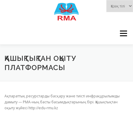
Skip
to
content
Menu
БАСТЫ БЕТ
ЖАҢАЛЫҚТАР
ФИЛИАЛДАР
ҚАШЫҚТЫҚТАН ОҚЫТУ
ПЛАТФОРМАСЫ
МЕМЛЕКЕТТІК КӨРСЕТІЛЕТІН ҚЫЗМЕТ
Ақпараттық ресурстарды басқару және тиісті инфрақұрылымды
ОҚЫТУШЫЛАР
ЦИКЛДАР
ҚҰЖАТТАР
дамыту — РМА-ның басты басымдықтарының бірі. Қашықтықтан
оқыту жүйесі
http://edu-rmu.kz
КІТАПТАР