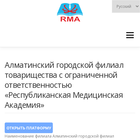
Перейти
к
содержимому
Меню
ГЛАВНАЯ
НОВОСТИ
ФИЛИАЛЫ
Алматинский городской филиал
товарищества с ограниченной
ответственностью
ГОСУДАРСТВЕННЫЕ УСЛУГИ
СОТРУДНИКИ
«Республиканская Медицинская
Академия»
ЦИКЛЫ
ДОКУМЕНТЫ
БИБЛИОТЕКА
Наименование филиала Алматинский городской филиал