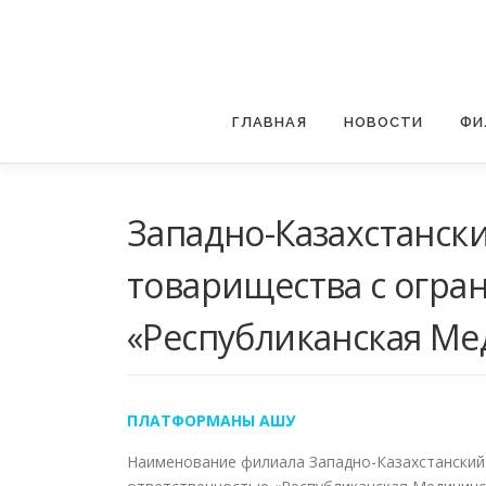
Перейти
к
содержимому
ГЛАВНАЯ
НОВОСТИ
ФИ
Западно-Казахстанск
товарищества с огра
«Республиканская Ме
ПЛАТФОРМАНЫ АШУ
Наименование филиала Западно-Казахстанский